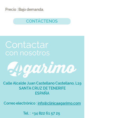
Precio : Bajo demanda.
CONTÁCTENOS
Contactar
co
n
nosotros
Calle Alcalde Juan Castellano Castellano, L19
SANTA CRUZ DE TENERIFE
ESPAÑA
Correo electrónico :
info@clinicaagarimo.com
Tel. :
+34 822 61 57 25