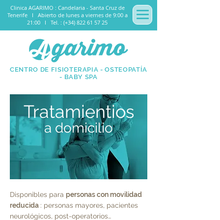
Clinica AGARIMO : Candelaria - Santa Cruz de
Tenerife I
Abierto de lunes a viernes de 9:00 a
21:00
I Tel. : (+34) 822 61 57 25
CENTRO DE FISIOTERAPIA - OSTEOPATÍA
- BABY SPA
Tratamientios
a
domicilio
Disponibles para
personas con movilidad
reducida
: personas mayores, pacientes
neurológicos, post-operatorios…