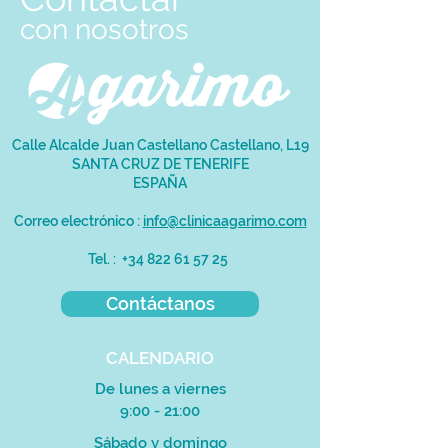
co
n
nosotros
Calle Alcalde Juan Castellano Castellano, L19
SANTA CRUZ DE TENERIFE
ESPAÑA
Correo electrónico :
info@clinicaagarimo.com
Tel. :
+34 822 61 57 25
Contáctanos
CALENDARIO
De lunes a viernes
9:00 - 21:00
Sábado y domingo