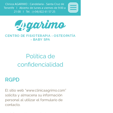
Clinica AGARIMO : Candelaria - Santa Cruz de
Tenerife I
Abierto de lunes a viernes de 9:00 a
21:00
I Tel. : (+34) 822 61 57 25
CENTRO DE FISIOTERAPIA - OSTEOPATÍA
- BABY SPA
Política de
confidencialidad
RGPD
El sitio web “
www.clinicaagrimo.com
”
solicita y almacena su información
personal al utilizar el formulario de
contacto.