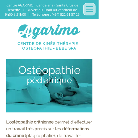
Centre AGARIMO : Candelaria - Santa Cruz de
Tenerife I Ouvert du lundi au vendredi de
9h00 à 21h00 I Téléphone : (+34) 822 61 57 25
CENTRE DE KINÉSITHÉRAPIE -
OSTÉOPATHIE - BÉBÉ SPA
Ostéopathie
pédiatrique
L'
ostéopathie crânienne
permet d'effectuer
un
travail très précis
sur les
déformations
du crâne
(plagicéphalie), de travailler