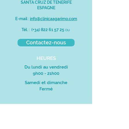
SANTA CRUZ DE TENERIFE
ESPAGNE
E-mail :
info@clinicaagarimo.com
Tél. : (+34)
822 61 57 25
ou
Contactez-nous
HEURES
Du lundi au vendredi
9h00 - 21h00
Samedi et dimanche
Fermé